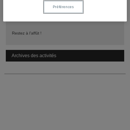
Restez à l’affût !
Préférences
Activités à venir
Restez à l’affût !
Archives des activités
29 septembre 2021- Avec le retour en présentiel, les
membres étudiants.es du Cinbiose vous invitent à fêter la
rentrée. Venez nous rencontrer pour une belle soirée de
réseautage dans une ambiance décontractée au parc
Lafontaine. L’événement est gratuit et ouvert à toutes et
tous! Il y aura de la nourriture à votre disposition. Pensez
à apporter vos breuvages. En cas de pluie, l’événement
sera annulé/reporté et un courriel vous sera envoyé pour
vous avertir.