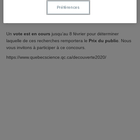
Contamination au mercure: des décès
Préférences
prématurés dans une communauté
autochtone
Un
vote est en cours
jusqu’au 8 février pour déterminer
laquelle de ces recherches remportera le
Prix du public
. Nous
vous invitons à participer à ce concours.
https://www.quebecscience.qc.ca/decouverte2020/