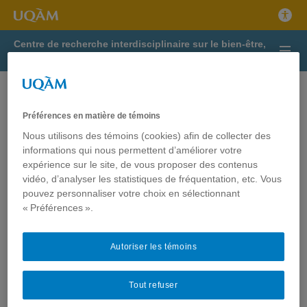
Centre de recherche interdisciplinaire sur le bien-être,
la santé, la société et l’environnement
Exposition au mercure et de la
mortalité précoce dans la
Préférences en matière de témoins
communauté de Grassy
Nous utilisons des témoins (cookies) afin de collecter des
Narrows : parmi les
informations qui nous permettent d’améliorer votre
expérience sur le site, de vous proposer des contenus
découvertes de l’année de
vidéo, d’analyser les statistiques de fréquentation, etc. Vous
Québec Science
pouvez personnaliser votre choix en sélectionnant
« Préférences ».
Toutes nos félicitations à nos membres Donna Mergler, Aline
Philibert et Myriam Fillion.
Autoriser les témoins
Leur recherche à propos de l’exposition au mercure et de la
mortalité précoce dans la communauté de Grassy Narrows est
Tout refuser
parmi les dix découvertes de l’année de Québec Science !