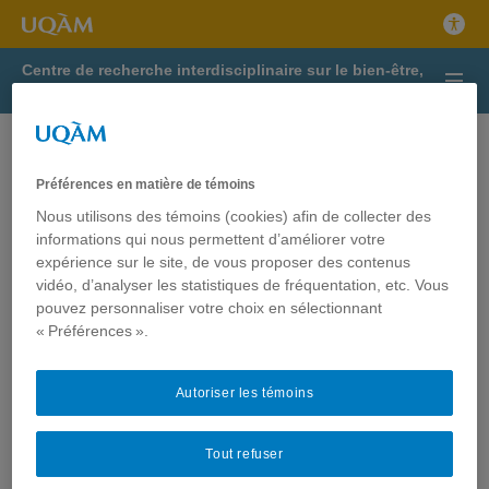
Centre de recherche interdisciplinaire sur le bien-être,
la santé, la société et l’environnement
Offre de projet de maîtrise ou
doctorat financé| date limite: 15
Préférences en matière de témoins
janvier 2021
Nous utilisons des témoins (cookies) afin de collecter des
informations qui nous permettent d’améliorer votre
expérience sur le site, de vous proposer des contenus
L’équipe de Marie Laberge, PhD., souhaite recruter des
vidéo, d’analyser les statistiques de fréquentation, etc. Vous
candidat.es pour réaliser une maîtrise de recherche ou un
pouvez personnaliser votre choix en sélectionnant
doctorat en sciences de la réadaptation.
« Préférences ».
Offre de projet Msc-ou-PhD_Laberge-2021
Autoriser les témoins
Tout refuser