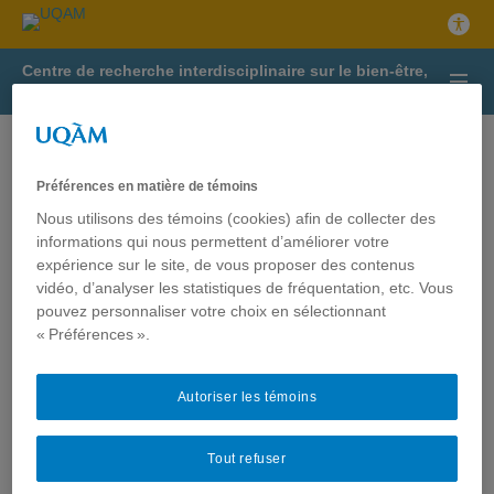
Centre de recherche interdisciplinaire sur le bien-être,
la santé, la société et l’environnement
Le 40e Anniversaire du
Cinbiose
Préférences en matière de témoins
Nous utilisons des témoins (cookies) afin de collecter des
Le Cinbiose célébrera ses 40 ans en 2027.
informations qui nous permettent d’améliorer votre
expérience sur le site, de vous proposer des contenus
Restez à l’affût pour plus de détails sur les célébrations à venir.
vidéo, d’analyser les statistiques de fréquentation, etc. Vous
pouvez personnaliser votre choix en sélectionnant
« Préférences ».
Autoriser les témoins
Tout refuser