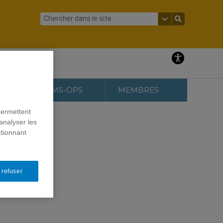
PS |
CENTRE OMS-OPS
MEMBRES
permettent
analyser les
ctionnant
 refuser