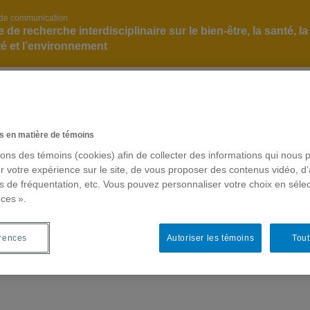
 de communication
 de recherche interdisciplinaire sur le bien-être, la santé, la
té et l’environnement
isciplinaire sur le bien-être, la santé, la société
Centre collaborateur OMS/O
2025-2029
INBIOSE
RECHERCHE ET INTERVENTION
s en matière de témoins
sons des témoins (cookies) afin de collecter des informations qui nous 
r votre expérience sur le site, de vous proposer des contenus vidéo, d’
es de fréquentation, etc. Vous pouvez personnaliser votre choix en séle
ces ».
Nouvelles
rences
Autoriser les témoins
Tout
CENTRE COLLABORATEUR OMS/OPS | 2025-2029
18 Décembre 2025