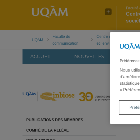
Faculté
Centre
socié
Faculté de
Centre de recherche interd
UQAM
communication
et l’environnement
ACCUEIL
NOUVELLES
LE C
Préférence
Nous utili
d’améliore
statistiqu
« Préféren
Préfé
PUBLICATIONS DES MEMBRES
COMITÉ DE LA RELÈVE